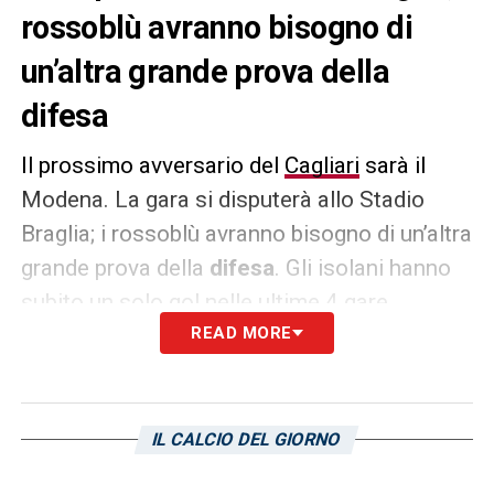
rossoblù avranno bisogno di
un’altra grande prova della
difesa
Il prossimo avversario del
Cagliari
sarà il
Modena. La gara si disputerà allo Stadio
Braglia; i rossoblù avranno bisogno di un’altra
grande prova della
difesa
. Gli isolani hanno
subito un solo gol nelle ultime 4 gare.
READ MORE
LA PLAYLIST DELLE NOSTRE TOP NEWS
IL CALCIO DEL GIORNO