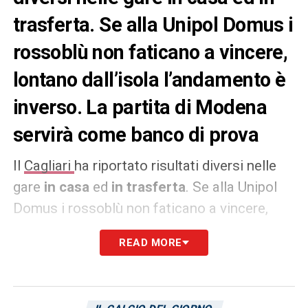
trasferta. Se alla Unipol Domus i
rossoblù non faticano a vincere,
lontano dall’isola l’andamento è
inverso. La partita di Modena
servirà come banco di prova
Il
Cagliari
ha riportato risultati diversi nelle
gare
in casa
ed
in trasferta
. Se alla Unipol
Domus i rossoblù non faticano a vincere,
lontano dall’isola l’andamento è inverso. La
READ MORE
partita di
Modena
servirà come banco di
prova per capire se in questo 2023 il club
sardo ha realmente invertito la rotta rispetto