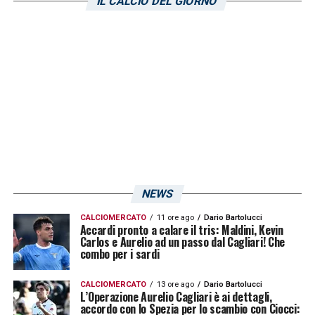
IL CALCIO DEL GIORNO
al girone d’andata. Già nella gara con il
Cittadella si sono intravisti i primi segnali. Il
match del Braglia sarà fondamentale per
testare la personalità di questo nuovo
Cagliari.
LA PLAYLIST DELLE NOSTRE TOP NEWS
NEWS
CALCIOMERCATO
11 ore ago
Dario Bartolucci
Accardi pronto a calare il tris: Maldini, Kevin
Carlos e Aurelio ad un passo dal Cagliari! Che
combo per i sardi
CALCIOMERCATO
13 ore ago
Dario Bartolucci
L’Operazione Aurelio Cagliari è ai dettagli,
accordo con lo Spezia per lo scambio con Ciocci: