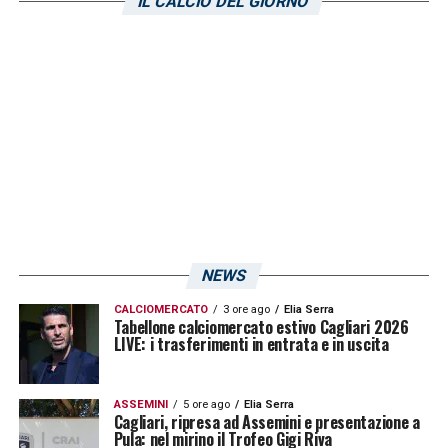
IL CALCIO DEL GIORNO
sembra l’ombra di se stesso. In balìa del
Modena già prima dell’espulsione».
Voto:
5,5
.
LA PLAYLIST DELLE NOSTRE TOP NEWS
NEWS
CALCIOMERCATO
3 ore ago
Elia Serra
Tabellone calciomercato estivo Cagliari 2026
LIVE: i trasferimenti in entrata e in uscita
ASSEMINI
5 ore ago
Elia Serra
Cagliari, ripresa ad Assemini e presentazione a
Pula: nel mirino il Trofeo Gigi Riva