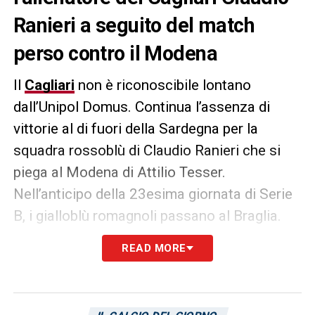
Ranieri a seguito del match
perso contro il Modena
Il
Cagliari
non è riconoscibile lontano
dall’Unipol Domus. Continua l’assenza di
vittorie al di fuori della Sardegna per la
squadra rossoblù di Claudio Ranieri che si
piega al Modena di Attilio Tesser.
Nell’anticipo della 23esima giornata di Serie
B, i gialloblù romagnoli passano al Braglia.
Ecco il voto e il giudizio de L’Unione Sarda
READ MORE
per il tecnico Ranieri:
«La coppia Lapadula-
luvumbo non gira e Rog trequartista di
rottura non paga. Fuori casa il Cagliari