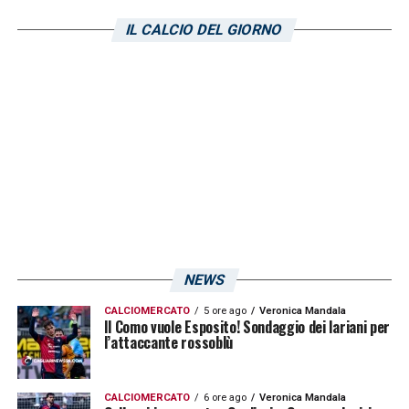
rossoneri potrebbe essere presente
IL CALCIO DEL GIORNO
Francesco Camarda
. L’attaccante
quest’anno ha giocato poco con la Primavera
in quanto impegnato con la prima squadra,
ma occhio ad eventuali sorprese.
LA PLAYLIST DELLE NOSTRE TOP NEWS
NEWS
CALCIOMERCATO
5 ore ago
Veronica Mandala
Il Como vuole Esposito! Sondaggio dei lariani per
l’attaccante rossoblù
CALCIOMERCATO
6 ore ago
Veronica Mandala