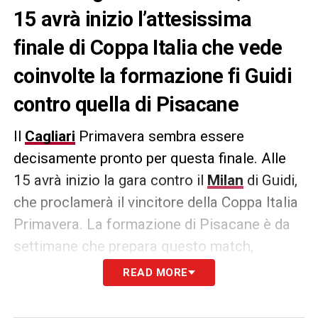
15 avrà inizio l’attesissima
finale di Coppa Italia che vede
coinvolte la formazione fi Guidi
contro quella di Pisacane
Il
Cagliari
Primavera sembra essere
decisamente pronto per questa finale. Alle
15 avrà inizio la gara contro il
Milan
di Guidi,
che proclamerà il vincitore della Coppa Italia
Primavera. La formazione di Pisacane è da
settimane che prepara questo match,
concentrazione al massimo contro un
READ MORE
avversario decisamente tosto! Attenzione
poi,
L’Unione Sarda
riporta infatti che tra i