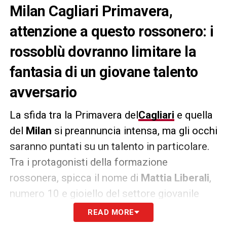
Milan Cagliari Primavera,
attenzione a questo rossonero: i
rossoblù dovranno limitare la
fantasia di un giovane talento
avversario
La sfida tra la Primavera del
Cagliari
e quella
del
Milan
si preannuncia intensa, ma gli occhi
saranno puntati su un talento in particolare.
Tra i protagonisti della formazione
rossonera, spicca il nome di
Mattia Liberali
,
numero 10 e gioiello del settore giovanile
milanista. Il fantasista classe 2005 ha già
READ MORE
avuto esperienze con il Milan Futuro in
Serie