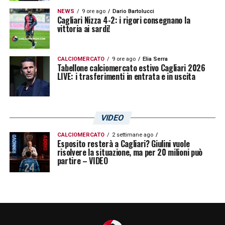
con il
Genoa
, giocando 62 minuti. La difesa
NEWS
9 ore ago
Dario Bartolucci
del Cagliari dovrà prestare grande attenzione
Cagliari Nizza 4-2: i rigori consegnano la
vittoria ai sardi!
al giovane talento rossonero, che potrebbe
risultare decisivo nell’economia della partita.
CALCIOMERCATO
9 ore ago
Elia Serra
Tabellone calciomercato estivo Cagliari 2026
LIVE: i trasferimenti in entrata e in uscita
LA PLAYLIST DELLE NOSTRE TOP NEWS
VIDEO
CALCIOMERCATO
2 settimane ago
Esposito resterà a Cagliari? Giulini vuole
risolvere la situazione, ma per 20 milioni può
partire – VIDEO