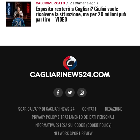
CALCIOMERCATO
2 settimane ago
Esposito resterà a Cagliari? Giulini vuole
risolvere la situazione, ma per 20 milioni può
partire – VIDEO
SCARICA L’APP DI CAGLIARI NEWS 24
CONTATTI
REDAZIONE
PRIVACY POLICY E TRATTAMENTO DEI DATI PERSONALI
INFORMATIVA ESTESA SUI COOKIE (COOKIE POLICY)
NETWORK SPORT REVIEW