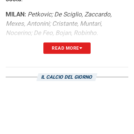
MILAN:
Petkovic; De Sciglio, Zaccardo,
Mexes, Antonini; Cristante, Muntari,
Nocerino; De Feo, Bojan, Robinho.
READ MORE
SANT’ANGELO LODIGIANO:
Meioni,
Orlandini, Amon, Mazzei, Lasme, Di
Giocchino, Vignati, Tacconi, Manna, Giustini,
IL CALCIO DEL GIORNO
Griffini.
LA PLAYLIST DELLE NOSTRE TOP NEWS