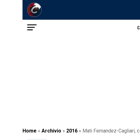
C
Home
»
Archivio
»
2016
»
Mati Fernandez-Cagliari, c