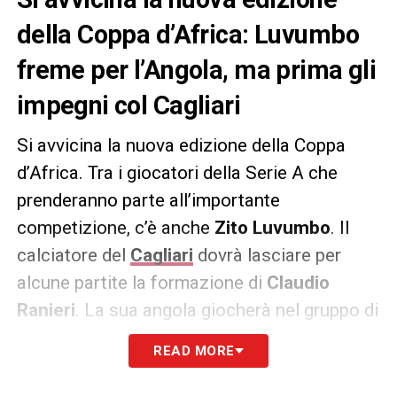
della Coppa d’Africa: Luvumbo
freme per l’Angola, ma prima gli
impegni col Cagliari
Si avvicina la nuova edizione della Coppa
d’Africa. Tra i giocatori della Serie A che
prenderanno parte all’importante
competizione, c’è anche
Zito Luvumbo
. Il
calciatore del
Cagliari
dovrà lasciare per
alcune partite la formazione di
Claudio
Ranieri
. La sua angola giocherà nel gruppo di
insieme all’
Algeria
, la
Mauritania
e il
Burkina
READ MORE
Faso
. Luvumbo starà lontano dalla Sardegna
e dalla maglia rossoblù per almeno un mese.