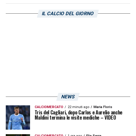
L’angolano si prepara per il prossimo
IL CALCIO DEL GIORNO
impegno di campionato contro il Sassuolo
che sarà la quart’ultima partita prima della
sua partenza in Costa d’Avorio (Nazione
ospitante di questa edizione della Coppa
d’Africa).
LA PLAYLIST DELLE NOSTRE TOP NEWS
NEWS
CALCIOMERCATO
22 minuti ago
Maria Floris
Tris del Cagliari, dopo Carlos e Aurelio anche
Maldini termina le visite mediche – VIDEO
CALCIOMERCATO
1 ora ago
Elia Serra