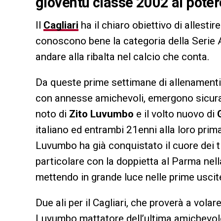
gioventù classe 2002 al poter
Il
Cagliari
ha il chiaro obiettivo di allesti
conoscono bene la categoria della Serie 
andare alla ribalta nel calcio che conta.
Da queste prime settimane di allenamenti, 
con annesse amichevoli, emergono sicura
noto di
Zito Luvumbo
e il volto nuovo di
italiano ed entrambi 21enni alla loro prim
Luvumbo ha già conquistato il cuore dei t
particolare con la doppietta al Parma nell
mettendo in grande luce nelle prime uscit
Due ali per il Cagliari, che proverà a vola
Luvumbo mattatore dell’ultima amichevol