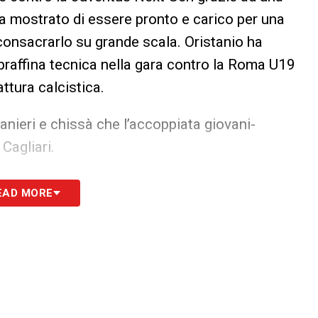
) ha mostrato di essere pronto e carico per una
onsacrarlo su grande scala. Oristanio ha
praffina tecnica nella gara contro la Roma U19
ttura calcistica.
 Ranieri e chissà che l’accoppiata giovani-
Cagliari.
S
EAD MORE