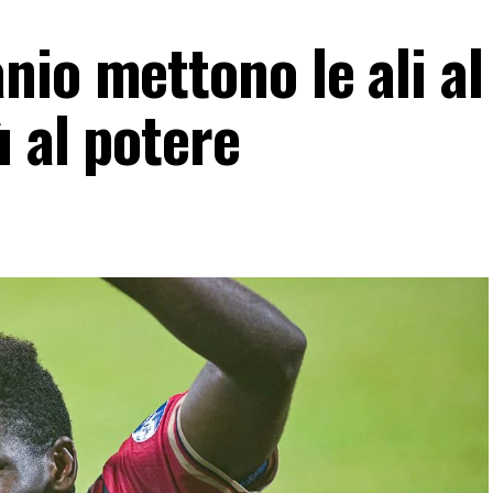
io mettono le ali al
ù al potere