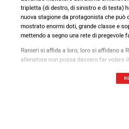
tripletta (di destro, di sinistro e di testa
nuova stagione da protagonista che può c
mostrato enormi doti, grande classe e so
mettendo a segno una rete di pregevole fa
Ranieri si affida a loro, loro si affidano a
allenatore non possa davvero far volare il 
LA PLAYLIST DELLE NOSTRE TOP NEW
R