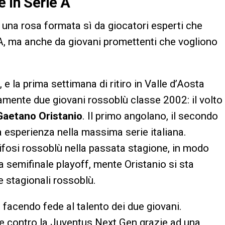
e in Serie A
re una rosa formata sì da giocatori esperti che
A, ma anche da giovani promettenti che vogliono
e la prima settimana di ritiro in Valle d’Aosta
mente due giovani rossoblù classe 2002: il volto
Gaetano Oristanio
. Il primo angolano, il secondo
a esperienza nella massima serie italiana.
ifosi rossoblù nella passata stagione, in modo
a semifinale playoff, mente Oristanio si sta
e stagionali rossoblù.
re facendo fede al talento dei due giovani.
e contro la Juventus Next Gen grazie ad una