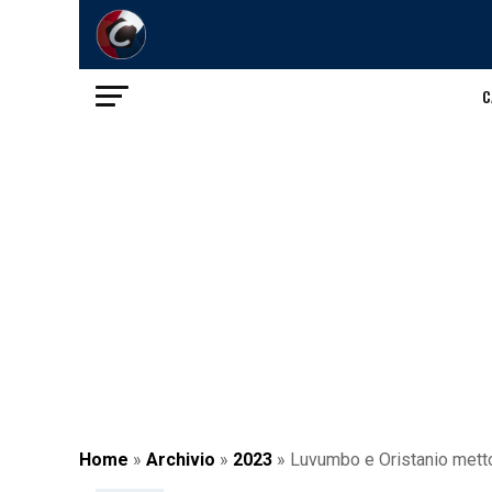
C
Home
»
Archivio
»
2023
»
Luvumbo e Oristanio mettono