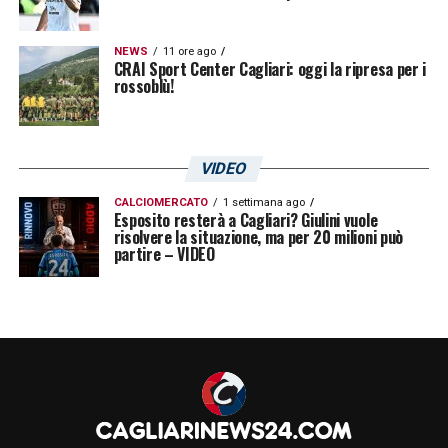
formativa nel Paese del Medio Oriente grazie
NEWS
11 ore ago
al contributo e l’esperienza delle società
CRAI Sport Center Cagliari: oggi la ripresa per i
rossoblù!
italiane che compongo la Lega B.
LA PLAYLIST DELLE NOSTRE TOP NEWS
VIDEO
CALCIOMERCATO
1 settimana ago
Esposito resterà a Cagliari? Giulini vuole
risolvere la situazione, ma per 20 milioni può
partire – VIDEO