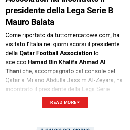
presidente della Lega Serie B
Mauro Balata
Come riportato da tuttomercatowe.com, ha
visitato l’Italia nei giorni scorsi il presidente
della
Qatar Football Association
lo
sceicco
Hamad Bin Khalifa Ahmad Al
Thani
che, accompagnato dal console del
Qatar a Milano Abdulla Jassim Al-Zeyara, ha
incontrato il presidente della Lega Serie
B
Mauro Balata
. Nell’occasione è stata
READ MORE
raccontata la storia della Serie B,
l’evoluzione di un campiona-to sempre più
internazionale e seguito, oltre a essere