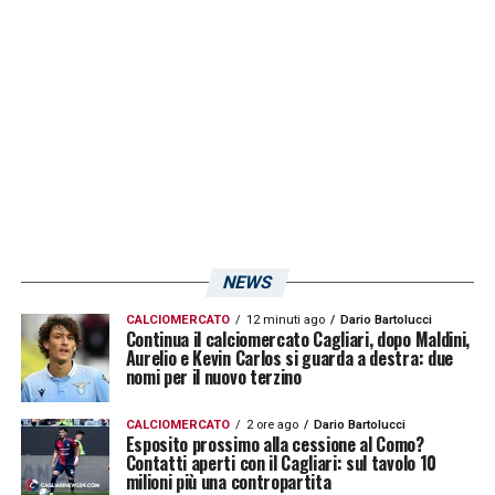
numero 9 si trova in testa alla classifica dei
capocannonieri (assieme a
Walid Cheddira
del
Bari
).
LA PLAYLIST DELLE NOSTRE TOP NEWS
NEWS
CALCIOMERCATO
12 minuti ago
Dario Bartolucci
Continua il calciomercato Cagliari, dopo Maldini,
Aurelio e Kevin Carlos si guarda a destra: due
nomi per il nuovo terzino
CALCIOMERCATO
2 ore ago
Dario Bartolucci
Esposito prossimo alla cessione al Como?
Contatti aperti con il Cagliari: sul tavolo 10
milioni più una contropartita