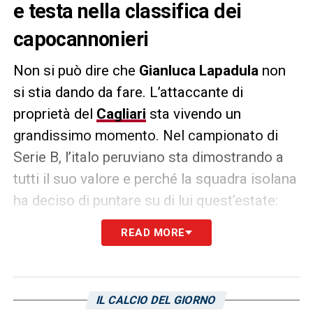
e testa nella classifica dei
capocannonieri
Non si può dire che
Gianluca Lapadula
non
si stia dando da fare. L’attaccante di
proprietà del
Cagliari
sta vivendo un
grandissimo momento. Nel campionato di
Serie B, l’italo peruviano sta dimostrando a
tutti il suo valore e perché la squadra isolana
ha deciso di puntare su di lui quest’estate:
colpi da killer sottoporta, guida per i
READ MORE
compagni e, soprattutto, otto gol
complessivi in questo 2023. Come riportato
da
La Gazzetta dello Sport
, nessuna è stato
IL CALCIO DEL GIORNO
tanto prolifico quanto Lapadula. Il bomber