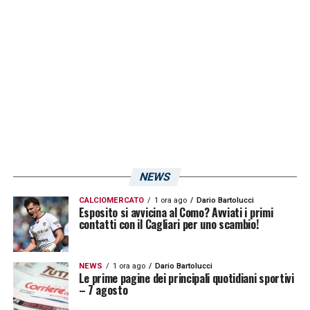
Non c’è dubbio: Lapadula ha preso per mano
il Cagliari e si è (nuovamente) scoperto
leader, killer sottoporta e assistman.
LA PLAYLIST DELLE NOSTRE TOP NEWS
NEWS
CALCIOMERCATO
1 ora ago
Dario Bartolucci
Esposito si avvicina al Como? Avviati i primi
contatti con il Cagliari per uno scambio!
NEWS
1 ora ago
Dario Bartolucci
Le prime pagine dei principali quotidiani sportivi
– 7 agosto