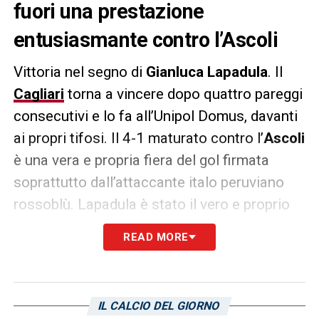
fuori una prestazione
entusiasmante contro l’Ascoli
Vittoria nel segno di
Gianluca Lapadula
. Il
Cagliari
torna a vincere dopo quattro pareggi
consecutivi e lo fa all’Unipol Domus, davanti
ai propri tifosi. Il 4-1 maturato contro l’
Ascoli
è una vera e propria fiera del gol firmata
soprattutto dall’attaccante italo peruviano
rossoblù. Lapadula è stato il vero e proprio
protagonista dell’incontro, nel bene e nel
READ MORE
male: rigore sbagliato, gol sulla ribattuta,
assist del 2-1 per
Marco Mancosu
(tiro a
giro meraviglioso del numero 5) e doppietta
IL CALCIO DEL GIORNO
personale nella parte finale dell’incontro.