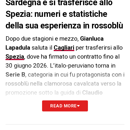
Sardegna e si trasferisce allo
Spezia: numeri e statistiche
della sua esperienza in rossoblù
Dopo due stagioni e mezzo,
Gianluca
Lapadula
saluta il
Cagliari
per trasferirsi allo
Spezia
, dove ha firmato un contratto fino al
30 giugno 2026. L’italo-peruviano torna in
Serie B
, categoria in cui fu protagonista con i
rossoblù nella clamorosa cavalcata verso la
promozione sotto la guida di
Claudio
Ranieri
. In totale, con la maglia del Cagliari,
READ MORE
Lapadula ha collezionato 82 presenze,
segnando 31 gol e fornendo 6 assist,
lasciando un segno indelebile nei cuori dei