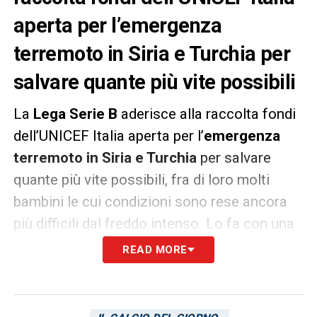
aperta per l’emergenza
terremoto in Siria e Turchia per
salvare quante più vite possibili
La
Lega Serie B
aderisce alla raccolta fondi
dell’UNICEF Italia aperta per l’
emergenza
terremoto in Siria e Turchia
per salvare
quante più vite possibili, fra di loro molti
bambini le cui condizioni sono rese ancora
più difficili dal freddo intenso. Lo fa con una
serie di attività legate agli stadi e ai canali di
READ MORE
comunicazione invitando tutti a dare il
proprio contributo su
www.unicef.it/terremoto. In particolare la