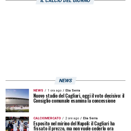
IL CALCIO DEL GIORNO
raccolta fondi servirà per fornire aiuti di
primo soccorso tramite acqua potabile,
coperte e alimenti ai bambini e alle famiglie
colpite dal terremoto.
LA PLAYLIST DELLE NOSTRE TOP NEWS
NEWS
NEWS
1 ora ago
Elia Serra
Nuovo stadio del Cagliari, oggi il voto decisivo: il
Consiglio comunale esamina la concessione
CALCIOMERCATO
2 ore ago
Elia Serra
Esposito nel mirino del Napoli: il Cagliari ha
fissato il prezzo, ma non vuole cederlo ora