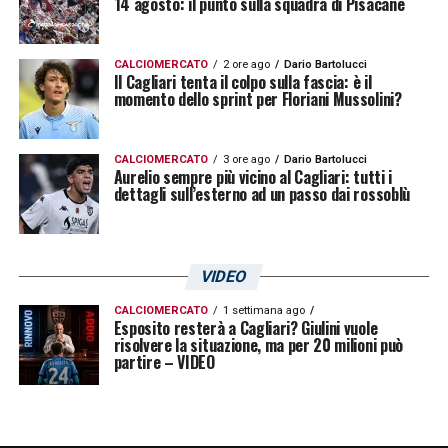
14 agosto: il punto sulla squadra di Pisacane
CALCIOMERCATO
2 ore ago
Dario Bartolucci
Il Cagliari tenta il colpo sulla fascia: è il
momento dello sprint per Floriani Mussolini?
CALCIOMERCATO
3 ore ago
Dario Bartolucci
Aurelio sempre più vicino al Cagliari: tutti i
dettagli sull’esterno ad un passo dai rossoblù
VIDEO
CALCIOMERCATO
1 settimana ago
Esposito resterà a Cagliari? Giulini vuole
risolvere la situazione, ma per 20 milioni può
partire – VIDEO