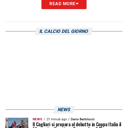
LA PLAYLIST DELLE NOSTRE TOP NEWS
READ MORE
IL CALCIO DEL GIORNO
NEWS
NEWS
21 minuti ago
Dario Bartolucci
Il Cagliari si prepara al debutto in Coppa Italia il