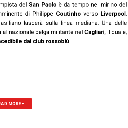
ampista del
San Paolo
è da tempo nel mirino del
mminente di Philippe
Coutinho
verso
Liverpool
,
rasiliano lascerà sulla linea mediana. Una delle
a al nazionale belga militante nel
Cagliari
, il quale,
cedibile dal club rossoblù
.
S
EAD MORE