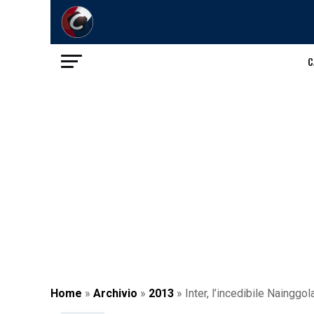
C
Home
»
Archivio
»
2013
»
Inter, l’incedibile Nainggo