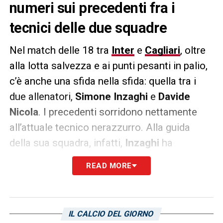
numeri sui precedenti fra i
tecnici delle due squadre
Nel match delle 18 tra
Inter
e
Cagliari
, oltre
alla lotta salvezza e ai punti pesanti in palio,
c’è anche una sfida nella sfida: quella tra i
due allenatori,
Simone Inzaghi
e
Davide
Nicola
. I precedenti sorridono nettamente
all’attuale tecnico nerazzurro. Alla guida
della sua squadra, infatti,
Inzaghi
ha
affrontato cinque volte le formazioni
READ MORE
allenate da
Nicola
, ottenendo sempre la
vittoria e, soprattutto, senza subire mai
neppure un gol.
IL CALCIO DEL GIORNO