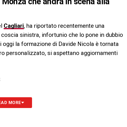
l Monza che andrà in scena alla
el
Cagliari
, ha riportato recentemente una
 coscia sinistra, infortunio che lo pone in dubbio
di oggi la formazione di Davide Nicola è tornata
voro personalizzato, si aspettano aggiornamenti
S
EAD MORE