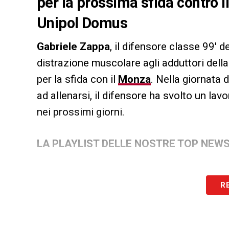
per la prossima sfida contro i
Unipol Domus
Gabriele Zappa
, il difensore classe 99′ d
distrazione muscolare agli adduttori della
per la sfida con il
Monza
. Nella giornata 
ad allenarsi, il difensore ha svolto un la
nei prossimi giorni.
LA PLAYLIST DELLE NOSTRE TOP NEW
R