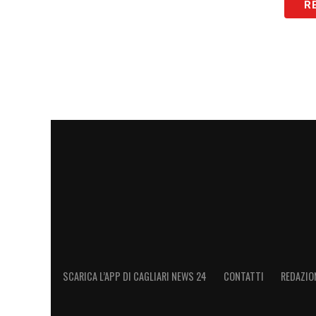
R
La possibilità di schierare, anche solo a ga
mister Pisacane opzioni tattiche in più e i
dunque, si prepara all’esame Bologna con
pronto a sfruttare il fattore campo per mu
l’entusiasmo dei suoi sostenitori in quest
LA PLAYLIST DELLE NOSTRE TOP NEW
SCARICA L’APP DI CAGLIARI NEWS 24
CONTATTI
REDAZIO