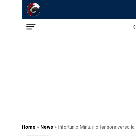
C
Home
»
News
»
Infortunio Mina, il difensore verso l