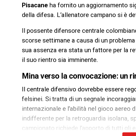
Pisacane
ha fornito un aggiornamento sig
della difesa. L’allenatore campano si è de
Il possente difensore centrale colombiano
scorse settimane a causa di un problema 
sua assenza era stata un fattore per la r
il suo rientro sia imminente.
Mina verso la convocazione: un ri
Il centrale difensivo dovrebbe essere re
felsinei. Si tratta di un segnale incoraggi
internazionale e l’abilità nel gioco aereo
indifferente per la retroguardia isolana, 
campionato richiede l’apporto di tutti gli 