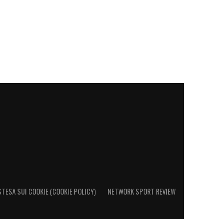
STESA SUI COOKIE (COOKIE POLICY)
NETWORK SPORT REVIEW