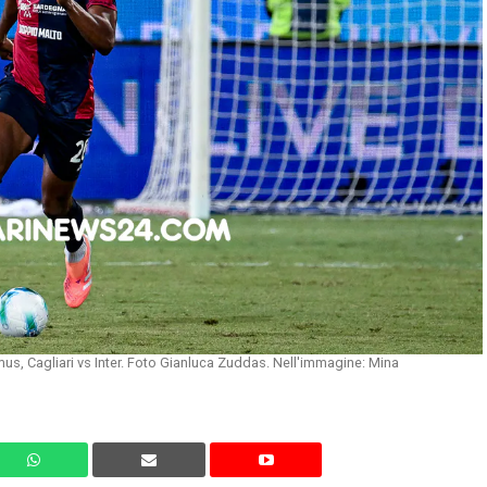
mus, Cagliari vs Inter. Foto Gianluca Zuddas. Nell'immagine: Mina