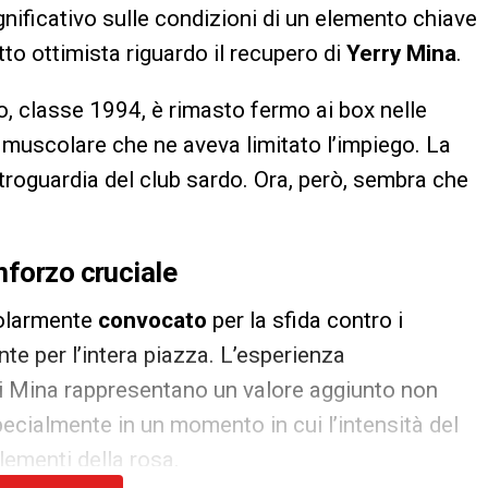
nificativo sulle condizioni di un elemento chiave
tto ottimista riguardo il recupero di
Yerry Mina
.
, classe 1994, è rimasto fermo ai box nelle
muscolare che ne aveva limitato l’impiego. La
etroguardia del club sardo. Ora, però, sembra che
nforzo cruciale
golarmente
convocato
per la sfida contro i
ante per l’intera piazza. L’esperienza
 di Mina rappresentano un valore aggiunto non
specialmente in un momento in cui l’intensità del
elementi della rosa.