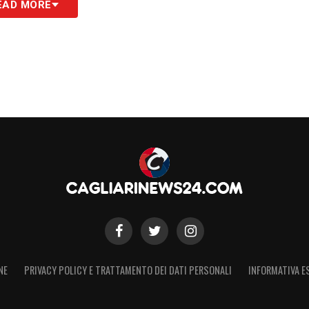
EAD MORE
ra in corso, un profilo di tale caratura offre a
nfonde fiducia nello spogliatoio. Il
Cagliari
,
 maggiore consapevolezza delle proprie risorse,
overe ulteriormente la classifica e tenere vivo
o inizio di
Serie A
. La palla passa ora al campo.
S
NE
PRIVACY POLICY E TRATTAMENTO DEI DATI PERSONALI
INFORMATIVA E