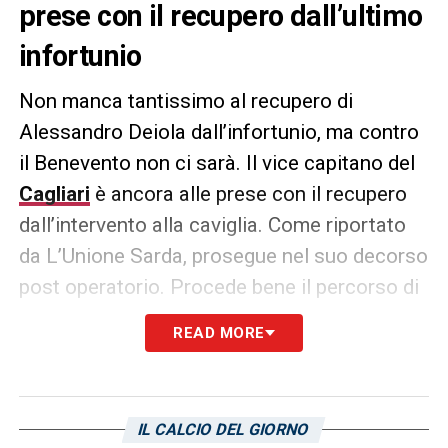
prese con il recupero dall’ultimo
infortunio
Non manca tantissimo al recupero di
Alessandro Deiola dall’infortunio, ma contro
il Benevento non ci sarà. Il vice capitano del
Cagliari
è ancora alle prese con il recupero
dall’intervento alla caviglia. Come riportato
da L’Unione Sarda, prosegue nel suo decorso
post operatorio. Procede bene il percorso di
riabilitazione del centrocampista e febbraio
READ MORE
potrebbe essere il mese giusto per rivedere
Deiola sui terreni di gioco della Serie B, a
disposizione di mister Claudio Ranieri.
IL CALCIO DEL GIORNO