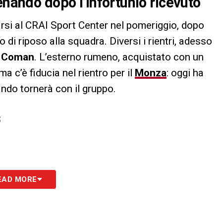
enando dopo l’infortunio ricevuto
arsi al CRAI Sport Center nel pomeriggio, dopo
 di riposo alla squadra. Diversi i rientri, adesso
l Coman
. L’esterno rumeno, acquistato con un
a c’è fiducia nel rientro per il
Monza
: oggi ha
ndo tornerà con il gruppo.
S
EAD MORE