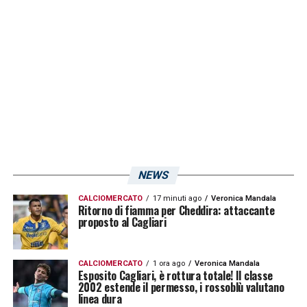
portarlo almeno in panchina in vista del
match contro i lagunari.
LA PLAYLIST DELLE NOSTRE TOP NEWS
NEWS
CALCIOMERCATO
17 minuti ago
Veronica Mandala
Ritorno di fiamma per Cheddira: attaccante
proposto al Cagliari
CALCIOMERCATO
1 ora ago
Veronica Mandala
Esposito Cagliari, è rottura totale! Il classe
2002 estende il permesso, i rossoblù valutano
linea dura