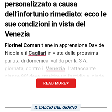
personalizzato a causa
dell’infortunio rimediato: ecco le
sue condizioni in vista del
Venezia
Florinel Coman
tiene in apprensione Davide
Nicola e il
Cagliari
in vista della prossima
partita di domenica, valida per la 37a
giornata, contro il
Venezia
. L’attaccante
classe 98′ deve smaltire un fastidio al piede
sinistro che si trascina ormai da diverse
READ MORE
partite. Durante la sessione di allenamento
al
CRAI Sport Center
di ieri ha svolto un
lavoro personalizzato, obbiettivo cercare di
IL CALCIO DEL GIORNO