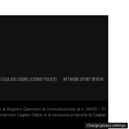
STESA SUI COOKIE (COOKIE POLICY)
NETWORK SPORT REVIEW
o al Registro Operatori di Comunicazione al n. 26692 – PI
marchio Cagliari Calcio è di esclusiva proprietà di Cagliari
Change privacy settings