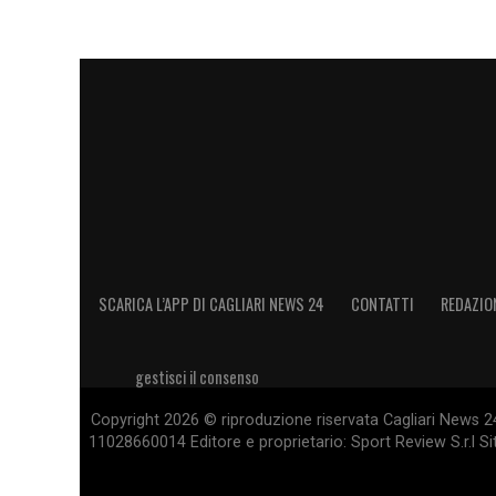
SCARICA L’APP DI CAGLIARI NEWS 24
CONTATTI
REDAZIO
gestisci il consenso
Copyright 2026 © riproduzione riservata Cagliari News 24
11028660014 Editore e proprietario: Sport Review S.r.l Sito