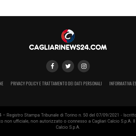
NE
PRIVACY POLICY E TRATTAMENTO DEI DATI PERSONALI
INFORMATIVA E
 – Registro Stampa Tribunale di Torino n. 50 del 07/09/2021 - Iscritt
 non ufficiale, non autorizzato o connesso a Cagliari Calcio S.p.A. Il 
Calcio S.p.A.