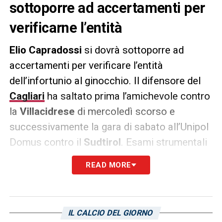
sottoporre ad accertamenti per
verificarne l’entità
Elio Capradossi
si dovrà sottoporre ad
accertamenti per verificare l’entità
dell’infortunio al ginocchio. Il difensore del
Cagliari
ha saltato prima l’amichevole contro
la
Villacidrese
di mercoledì scorso e
successivamente la gara di sabato all’Unipol
Domus contro il
Sudtirol
. Esami strumentali
dunque che diranno la verità anche sui tempi
READ MORE
di recupero. Lo riporta L’Unione Sarda.
LA PLAYLIST DELLE NOSTRE TOP NEWS
IL CALCIO DEL GIORNO