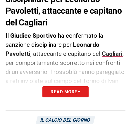
Pavoletti, attaccante e capitano
del Cagliari
Il
Giudice Sportivo
ha confermato la
sanzione disciplinare per
Leonardo
Pavoletti
, attaccante e capitano del
Cagliari
,
per comportamento scorretto nei confronti
di un avversario. I rossoblù hanno pareggiato
a reti inviolate sul campo del Torino di Ivan
Juric. Prima ammonizione per il bomber
READ MORE
livornese.
LA PLAYLIST DELLE NOSTRE TOP NEWS
IL CALCIO DEL GIORNO