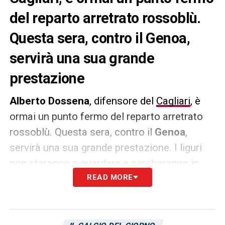
del reparto arretrato rossoblù.
Questa sera, contro il Genoa,
servirà una sua grande
prestazione
Alberto Dossena
, difensore del
Cagliari
, è
ormai un punto fermo del reparto arretrato
rossoblù. Questa sera, contro il
Genoa
,
servirà una sua grande prestazione. I liguri
non staranno a guardare e cercheranno in
tutti i modi di strappare la vittoria in
READ MORE
Sardegna per mantenere saldo il secondo
posto, che vale la promozione diretta nel