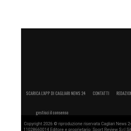
Visualizza questo post su Instag
SCARICA L’APP DI CAGLIARI NEWS 24
CONTATTI
REDAZIO
gestisci il consenso
Un post condiviso da Gianluca Gaetano
(@gianlu
Copyright 2026 © riproduzione riservata Cagliari News 24
11028660014 Editore e proprietario: Sport Review S.r.l Sito