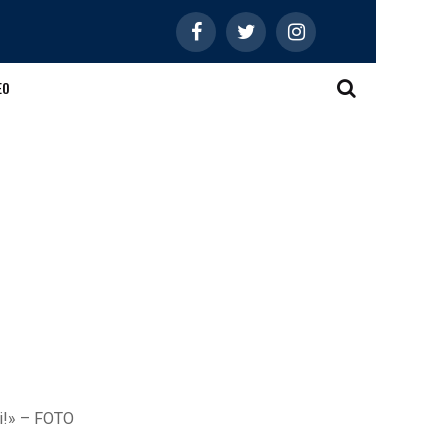
EO
ci!» – FOTO