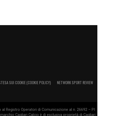
STESA SUI COOKIE (COOKIE POLICY)
NETWORK SPORT REVIEW
o al Registro Operatori di Comunicazione al n. 26692 – PI
marchio Cagliari Calcio è di esclusiva proprietà di Cagliari