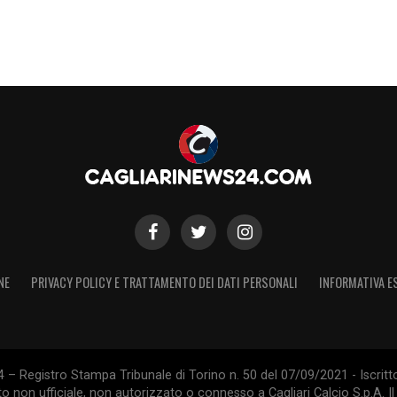
ram
NE
PRIVACY POLICY E TRATTAMENTO DEI DATI PERSONALI
INFORMATIVA E
ca_gaetano70)
 – Registro Stampa Tribunale di Torino n. 50 del 07/09/2021 - Iscritt
 non ufficiale, non autorizzato o connesso a Cagliari Calcio S.p.A. Il 