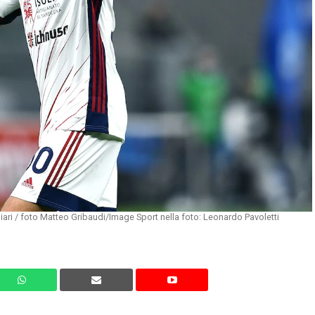
ari / foto Matteo Gribaudi/Image Sport nella foto: Leonardo Pavoletti