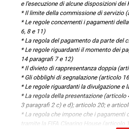
e l’esecuzione di alcune disposizioni dei
* Il limite della commissione di servizio (
* Le regole concernenti i pagamenti della
6, 8 e 11)
* La regola del pagamento da parte del cl
* Le regole riguardanti il momento dei p
14 paragrafi 7 e 12)
* Il divieto di rappresentanza doppia (art
* Gli obblighi di segnalazione (articolo 16 p
* Le regole riguardanti la divulgazione e 
* La regola della presentazione (articolo 
3 paragrafi 2 c) e d); articolo 20; e artico
* La regola che impone che i pagamenti 
tramite la FIFA Clearing House (articolo