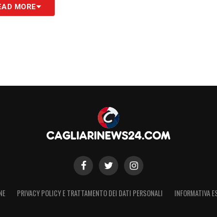
EAD MORE
isioni giudiziarie precedenti in altri paesi
ecisioni precedenti in Germania, comprese quelle
vviato un procedimento d’appello contro il
one d’appello nel primo semestre del 2024.
A sospende l’attuazione dei RAF per ogni
a. Attuare il Provvedimento solo per i
reerebbe una situazione di standard legali
asferimenti, in particolare tra l’Europa e il resto
rno del calcio e regolatore prudente e
enire tale incertezza e disuguaglianza e di
llo mondiale.
NE
PRIVACY POLICY E TRATTAMENTO DEI DATI PERSONALI
INFORMATIVA E
 2023 il Bureau del Consiglio ha approvato la