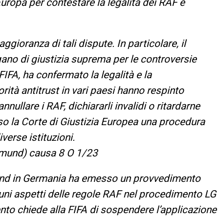
Europa per contestare la legalità dei RAF e
gioranza di tali dispute. In particolare, il
rgano di giustizia suprema per le controversie
FIFA, ha confermato la legalità e la
rità antitrust in vari paesi hanno respinto
nnullare i RAF, dichiararli invalidi o ritardarne
esso la Corte di Giustizia Europea una procedura
iverse istituzioni.
tmund) causa 8 O 1/23
mund in Germania ha emesso un provvedimento
cuni aspetti delle regole RAF nel procedimento LG
nto chiede alla FIFA di sospendere l’applicazione