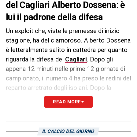
del Cagliari Alberto Dossena: è
lui il padrone della difesa
Un exploit che, viste le premesse di inizio
stagione, ha del clamoroso. Alberto Dossena
è letteralmente salito in cattedra per quanto
riguarda la difesa del
Cagliari
. Dopo gli
appena 12 minuti nelle prime 12 giornate di
campionato, il numero 4 ha preso le redini del
reparto arretrato degli isolani. Dopo la
mezz’ora nell’ultimo match di Fabio Liverani
READ MORE
(in trasferta contro il Palermo), nessuno gli
ha più tolto il posto. Rilanciato come titolare
contro il Cosenza dal duo Pisacane-Muzzi,
IL CALCIO DEL GIORNO
Dossena si è rilanciato a tal punto che