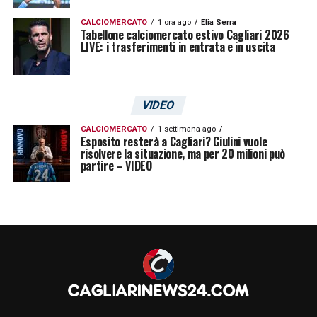
CALCIOMERCATO
1 ora ago
Elia Serra
LA PLAYLIST DELLE NOSTRE TOP NEWS
Tabellone calciomercato estivo Cagliari 2026
LIVE: i trasferimenti in entrata e in uscita
VIDEO
CALCIOMERCATO
1 settimana ago
Esposito resterà a Cagliari? Giulini vuole
risolvere la situazione, ma per 20 milioni può
partire – VIDEO