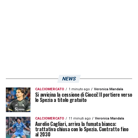
persino Claudio Ranieri è rimasto convinto
dell’affidabilità del difensore classe ’98.
Cinque match su cinque da titolar e solo tre
reti subìte, di cui una senza colpe (gol di
Diaw su calcio di rigore). Peccato davvero
per l’ultimo match contro il Modena, la cui
prestazione è stata inevitabilmente
condizionata e macchiata dall’inferiorità
NEWS
numerica a partire dalla fine del primo tempo.
CALCIOMERCATO
1 minuto ago
Veronica Mandala
Intanto, però, i sardi si godono il proprio
Si avvicina la cessione di Ciocci! Il portiere verso
lo Spezia a titolo gratuito
difensore: poche (pochissime) sbavature per
il Dossena, giocatore a cui Ranieri ha
CALCIOMERCATO
11 minuti ago
Veronica Mandala
consegnato le chiavi della retroguardia
Aurelio Cagliari, arriva la fumata bianca:
trattativa chiusa con lo Spezia. Contratto fino
rossoblù.
al 2030