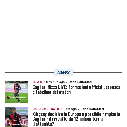
partite giocate in Serie B da Dossena sotto
Fabio Liverani
. Ha parlato proprio il
giocatore del Cagliari ai microfoni de
La
Nuova Sardegna
. Ecco uno stralcio delle sue
dichiarazioni su Liverani:
«Prima ho solo
lavorato e non ho detto nulla. Mister Liverani
faceva le sue scelte e io le rispettavo. Il mio
percorso è appena iniziato»
.
NEWS
NEWS
8 minuti ago
Dario Bartolucci
LA PLAYLIST DELLE NOSTRE TOP NEWS
Cagliari Nizza LIVE: formazioni ufficiali, cronaca
e tabellino del match
CALCIOMERCATO
1 ora ago
Dario Bartolucci
Kılıçsoy decisivo in Europa e possibile rimpianto
Cagliari: il riscatto da 12 milioni torna
d’attualità?