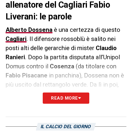
allenatore del Cagliari Fabio
Liverani: le parole
Alberto Dossena
è una certezza di questo
Cagliari
. Il difensore rossoblù è salito nei
posti alti delle gerarchie di mister
Claudio
Ranieri
. Dopo la partita disputata all’Unipol
Domus contro il
Cosenza
(da titolare con
Fabio Pisacane
in panchina), Dossena non è
più uscito dal rettangolo verde. Da lì in poi,
ha disputato tutte le partite dal primo minuto.
READ MORE
L’improvviso cambio di trend sulla gestione
del numero 4 ha sorpreso tutto l’ambiente
rossoblù che ora si gode le prestazioni del
IL CALCIO DEL GIORNO
difensore. Saltano all’occhio le appena 4