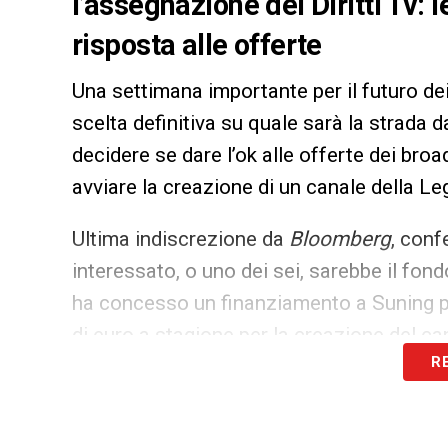
l’assegnazione dei Diritti Tv:
risposta alle offerte
Una settimana importante per il futuro dei 
scelta definitiva su quale sarà la strada
decidere se dare l’ok alle offerte dei br
avviare la creazione di un canale della Le
Ultima indiscrezione da
Bloomberg
, conf
interessato, o uno dei sei, sarebbe il fo
ha concesso un finanziamento a Suning pe
di euro a stagione per la creazione del ca
R
LA PLAYLIST DELLE NOSTRE TOP NEW