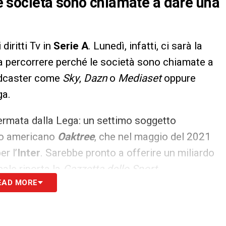
 le società sono chiamate a dare una
diritti Tv in
Serie A
. Lunedì, infatti, ci sarà la
 da percorrere perché le società sono chiamate a
oadcaster come
Sky
,
Dazn
o
Mediaset
oppure
ga.
ermata dalla Lega: un settimo soggetto
ndo americano
Oaktree
, che nel maggio del 2021
r l’
Inter
. Sarebbe pronto a offerire un miliardo
nale riporta la
Gazzetta dello Sport
.
EAD MORE
S