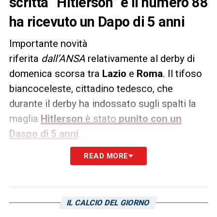
scritta “Hitlerson” e il numero 88
ha ricevuto un Dapo di 5 anni
Importante novità
riferita
dall’ANSA
relativamente al derby di
domenica scorsa tra
Lazio
e
Roma
. Il tifoso
biancoceleste, cittadino tedesco, che
durante il derby ha indossato sugli spalti la
maglia
Hitlerson
è stato
punito con un
Daspo di 5 anni
.
READ MORE
L’uomo, che
nel 2009 aveva invaso il campo
di gioco sempre durante la sfida tra
biancocelesti e giallorossi
, è stato
identificato dagli uomini della Digos grazie
IL CALCIO DEL GIORNO