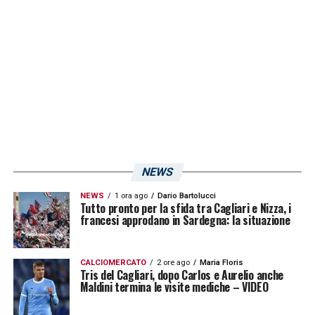
all’analisi delle telecamere.
L’accusa nei suoi
confronti è quella di incitamento all’odio
razziale in violazione della Legge Mancino
.
LA PLAYLIST DELLE NOSTRE TOP NEWS
NEWS
NEWS
1 ora ago
Dario Bartolucci
Tutto pronto per la sfida tra Cagliari e Nizza, i
francesi approdano in Sardegna: la situazione
CALCIOMERCATO
2 ore ago
Maria Floris
Tris del Cagliari, dopo Carlos e Aurelio anche
Maldini termina le visite mediche – VIDEO