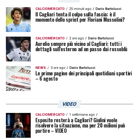
Wyscout e quando guardiamo qualche
giocatore che ci può interessare, andiamo
CALCIOMERCATO
25 minuti ago
Dario Bartolucci
Il Cagliari tenta il colpo sulla fascia: è il
momento dello sprint per Floriani Mussolini?
sui campi per vederlo dal vivo. Sono tanti i
giocatori che abbiamo visionato, fare tutto
noi è un difficile. Ci sono varie dinamiche di
CALCIOMERCATO
2 ore ago
Dario Bartolucci
Aurelio sempre più vicino al Cagliari: tutti i
mercato, qualcuno arriva e qualcuno no. Ma
dettagli sull’esterno ad un passo dai rossoblù
noi lavoriamo e cerchiamo di proporre al
club giocatori validi. Adesso il lavoro sta
NEWS
3 ore ago
Dario Bartolucci
Le prime pagine dei principali quotidiani sportivi
dando i frutti, ci sono diversi giovani che ci
– 6 agosto
stanno dando soddisfazioni»
.
VIDEO
LA PLAYLIST DELLE NOSTRE TOP NEWS
CALCIOMERCATO
1 settimana ago
Esposito resterà a Cagliari? Giulini vuole
risolvere la situazione, ma per 20 milioni può
partire – VIDEO