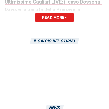
Ultimissime Cagliari LIVE: il caso Dossena-
Davis e la partita della Primavera
READ MORE
MAGLIA AZZURRA –
«Fu motivo di orgoglio
perché portavo i colori rossoblù e Cagliari
come città e Nazione, visto che sono stato il
IL CALCIO DEL GIORNO
primo. In quegli anni eravamo un ottimo
gruppo e veramente abbiamo fatto bene.
Eravamo uniti e lottavamo per la bandiera»
.
SCOUTING
–
«Noi siamo guidati dal
direttore Angelozzi, poi c’è Gianluca Longo,
io, Muzzi e Sancamillo. A inizio anno ci
dividiamo i campionati, facciamo una sorta
di scrematura video con piattaforme come
NEWS