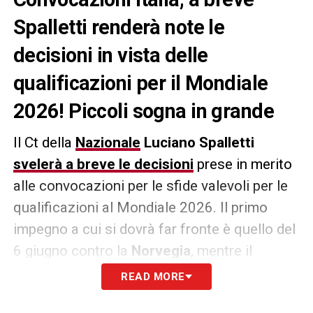
Spalletti renderà note le
decisioni in vista delle
qualificazioni per il Mondiale
2026! Piccoli sogna in grande
Il Ct della
Nazion
a
le
Luciano Spalletti
svelerà a breve le decisioni
prese in merito
alle convocazioni per le sfide valevoli per le
qualificazioni al Mondiale 2026. Il primo
impegno a cui si dovrà far fronte è quello del
6 giugno contro la
Norvegia
, mentre il
secondo il 9 del medesimo mese con la
READ MORE
Moldavia
. L’attaccante del
Cagliari
Roberto