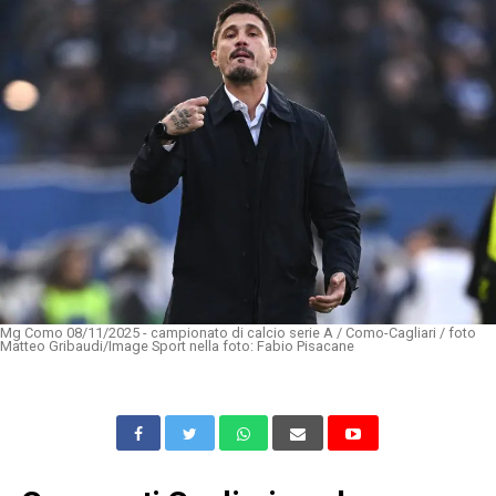
Mg Como 08/11/2025 - campionato di calcio serie A / Como-Cagliari / foto
Matteo Gribaudi/Image Sport nella foto: Fabio Pisacane