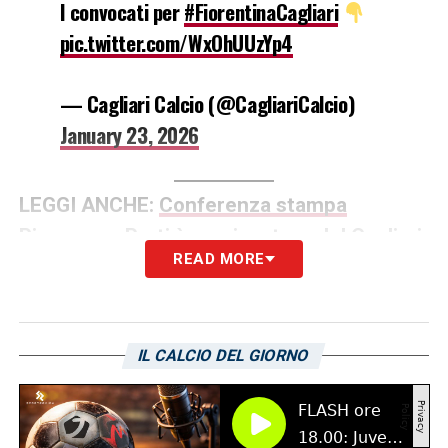
I convocati per
#FiorentinaCagliari
pic.twitter.com/WxOhUUzYp4
— Cagliari Calcio (@CagliariCalcio)
January 23, 2026
LEGGI ANCHE:
Conferenza stampa
Pisacane: «Prati è un giocatore del Cagliari,
READ MORE
poi vedremo. Gaetano può giocare da play»
LA PLAYLIST DELLE NOSTRE TOP NEWS
IL CALCIO DEL GIORNO