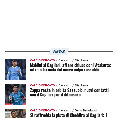
rispettiamo ma dobbiamo fare punti, non
belli ma pratici»
PAVOLETTI – «
Si impegna tantissimo, non
ha i 90 minuti, deciderò se metterlo subito o
a gara in corso»
NEWS
TREQUARTISTA – «
Rog si sta allenando
CALCIOMERCATO
3 ore ago
Elia Serra
Maldini al Cagliari, affare chiuso con l’Atalanta:
bene, non ha ritmo partita e vediamo
.
Ha già
cifre e formula del nuovo colpo rossoblù
fatto il ruolo e da sempre tutto in campo»
CALCIOMERCATO
3 ore ago
Elia Serra
RIGORE PARMA – «
Non ho parlato con Azzi,
Zappa resta in orbita Sassuolo, nuovi contatti
con il Cagliari per il difensore
sono rimasto perplesso su alcune cose, la
gara è andata e andiamo avanti, non faccio
CALCIOMERCATO
4 ore ago
Dario Bartolucci
vittimismo. Ci siamo innervositi e non
Si raffredda la pista di Cheddira al Cagliari: il