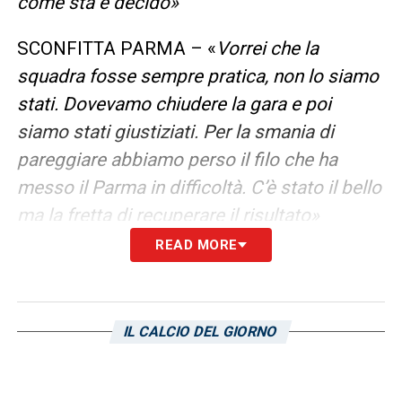
come sta e decido»
SCONFITTA PARMA – «
Vorrei che la
squadra fosse sempre pratica, non lo siamo
stati. Dovevamo chiudere la gara e poi
siamo stati giustiziati. Per la smania di
pareggiare abbiamo perso il filo che ha
messo il Parma in difficoltà. C’è stato il bello
ma la fretta di recuperare il risultato»
READ MORE
TERNANA – «
Se ricordo bene alla nona
d’andata erano primi, questo la dice lunga
della bontà loro. Squadra veloce che ha
IL CALCIO DEL GIORNO
ottimi giocatori, ha perso l’ultima gara e
venderà cara la pelle contro di noi, ce lo
aspettiamo ma noi dobbiamo fare punti, li