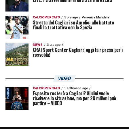
forte ed è allenata da un mister forte.
Sapevamo che avevano delle fragilità,
CALCIOMERCATO
3 ore ago
Veronica Mandala
Stretta del Cagliari su Aurelio: alle battute
volevamo approfittarne: ci siamo riusciti, ma
finali la trattativa con lo Spezia
la cosa più bella è la reazione allo
svantaggio»
.
NEWS
3 ore ago
CRAI Sport Center Cagliari: oggi la ripresa per i
rossoblù!
LEGGI ANCHE:
Marianucci conteso da
Cagliari e Torino! Sfida tra campo e
calciomercato
VIDEO
CALCIOMERCATO
1 settimana ago
LA PLAYLIST DELLE NOSTRE TOP NEWS
Esposito resterà a Cagliari? Giulini vuole
risolvere la situazione, ma per 20 milioni può
partire – VIDEO