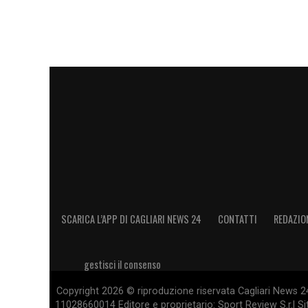
SCARICA L’APP DI CAGLIARI NEWS 24
CONTATTI
REDAZIO
gestisci il consenso
Copyright 2026 © riproduzione riservata Cagliari News 24
11028660014 Editore e proprietario: Sport Review S.r.l Sito