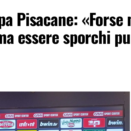
a Pisacane: «Forse 
 ma essere sporchi p