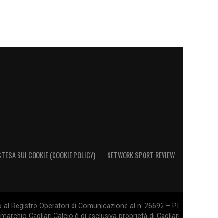
STESA SUI COOKIE (COOKIE POLICY)
NETWORK SPORT REVIEW
o al Registro Operatori di Comunicazione al n. 26692 – PI
marchio Cagliari Calcio è di esclusiva proprietà di Cagliari