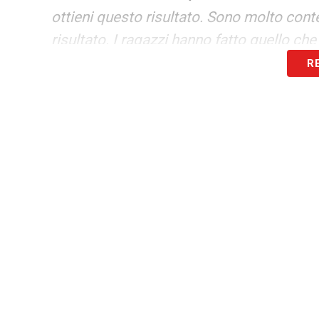
ottieni questo risultato. Sono molto con
risultato. I ragazzi hanno fatto quello che
R
MINA
–
«Mina dà sempre il massimo e oggi
dimostrato leadership, ma anche lui va a
GAETANO
–
«Su Gaetano mi piace sottoli
i giudizi. Gaetano questa sera mi ha colp
LEGGI ANCHE:
Lovric Cagliari, Pedullà: «
centrocampista!»
LA PLAYLIST DELLE NOSTRE TOP NEW