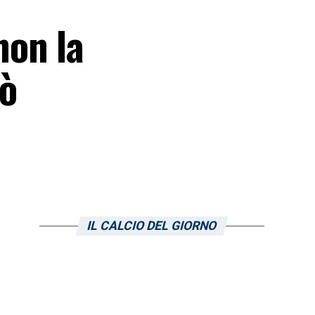
non la
uò
IL CALCIO DEL GIORNO