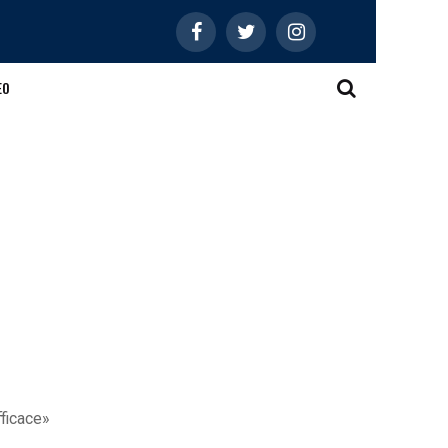
EO
ficace»