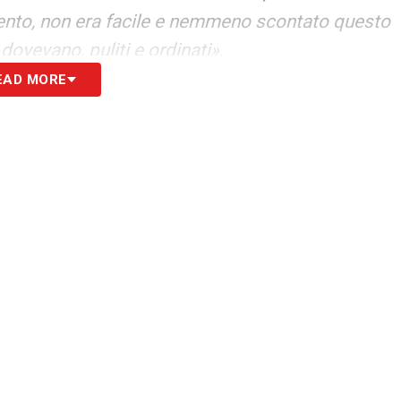
tento, non era facile e nemmeno scontato questo
 dovevano, puliti e ordinati»
.
EAD MORE
 ha voluto esserci a tutti i costi. Ha
iutato»
.
neare il fatto che bisogna essere equilibrati con
ito soprattutto nella fase di non possesso»
.
Ci sono stati dei nuovi dialoghi per il
S