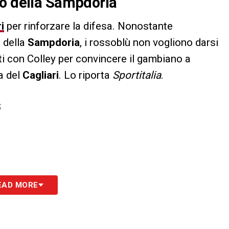
no della Sampdoria
i
per rinforzare la difesa. Nonostante
e della
Sampdoria
, i rossoblù non vogliono darsi
ti con Colley per convincere il gambiano a
a del
Cagliari
. Lo riporta
Sportitalia
.
S
EAD MORE