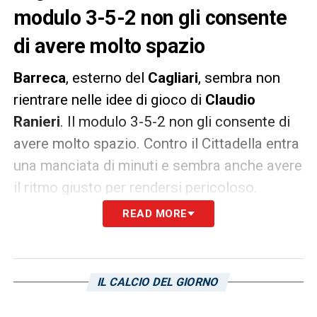
modulo 3-5-2 non gli consente
di avere molto spazio
Barreca
, esterno del
Cagliari
, sembra non
rientrare nelle idee di gioco di
Claudio
Ranieri
. Il modulo 3-5-2 non gli consente di
avere molto spazio. Contro il Cittadella entra
una manciata di minuti e sembra anche avere
il ritmo giusto per rendersi pericoloso.
L’arrivo di Paulo Azzi non gioca certamente
READ MORE
a suo favore.
LA PLAYLIST DELLE NOSTRE TOP NEWS
IL CALCIO DEL GIORNO