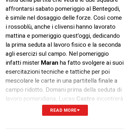
affrontarsi sabato pomeriggio al Bentegodi,
è simile nel dosaggio delle forze. Così come
i rossoblù, anche i clivensi hanno lavorato
mattina e pomeriggio quest’oggi, dedicando
la prima seduta al lavoro fisico e la seconda
agli esercizi sul campo. Nel pomeriggio
infatti mister
Maran
ha fatto svolgere ai suoi
esercitazioni tecniche e tattiche per poi
mescolare le carte in una partitella finale a
campo ridotto. Domani prima della seduta di
lavoro pomeridiana, Lucas
Castro
incontrerà
la stampa per una conferenza di metà
READ MORE
settimana.