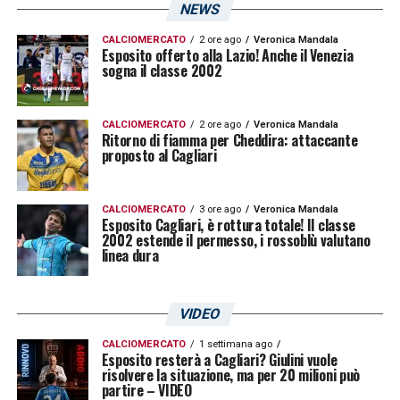
Girone C:
Atalanta, Bologna,
Cagliari
,
NEWS
Crotone, Frosinone, Genoa, Inter, Novara,
CALCIOMERCATO
2 ore ago
Veronica Mandala
Esposito offerto alla Lazio! Anche il Venezia
Palermo, Pisa, Roma, Salernitana, Ternana,
sogna il classe 2002
Virtus Entella.
CALCIOMERCATO
2 ore ago
Veronica Mandala
Ritorno di fiamma per Cheddira: attaccante
LA PLAYLIST DELLE NOSTRE TOP NEWS
proposto al Cagliari
CALCIOMERCATO
3 ore ago
Veronica Mandala
Esposito Cagliari, è rottura totale! Il classe
2002 estende il permesso, i rossoblù valutano
linea dura
VIDEO
CALCIOMERCATO
1 settimana ago
Esposito resterà a Cagliari? Giulini vuole
risolvere la situazione, ma per 20 milioni può
partire – VIDEO