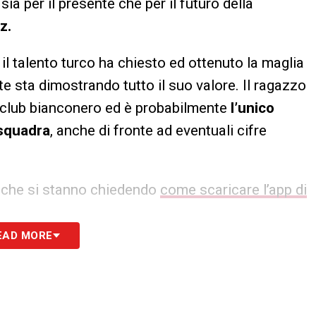
ia per il presente che per il futuro della
z.
 il talento turco ha chiesto ed ottenuto la maglia
e sta dimostrando tutto il suo valore. Il ragazzo
el club bianconero ed è probabilmente
l’unico
 squadra
, anche di fronte ad eventuali cifre
g che si stanno chiedendo
come scaricare l’app di
EAD MORE
erte per Yildiz e lo blinda
tante offerta per Yildiz, stavolta da parte del
le per Club ha infatti tentato un primo