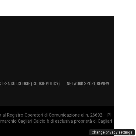
STESA SUI COOKIE (COOKIE POLICY)
NETWORK SPORT REVIEW
o al Registro Operatori di Comunicazione al n. 26692 – PI
marchio Cagliari Calcio è di esclusiva proprietà di Cagliari
Change privacy settings