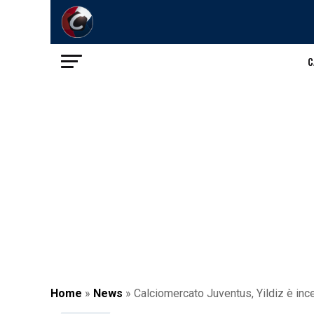
C
Home
»
News
»
Calciomercato Juventus, Yildiz è inced