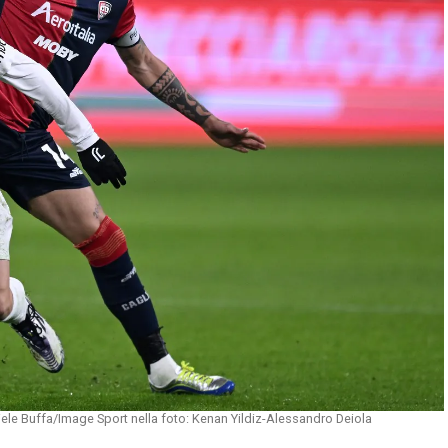
niele Buffa/Image Sport nella foto: Kenan Yildiz-Alessandro Deiola