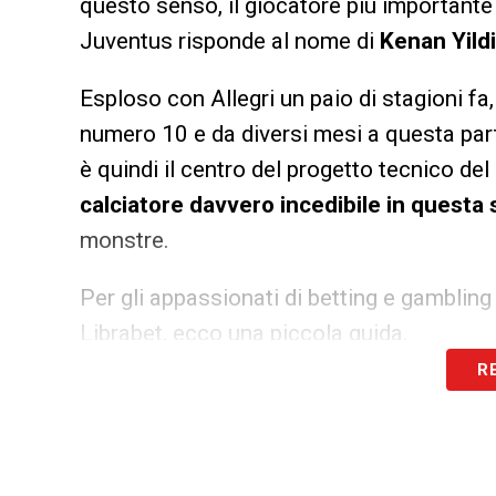
questo senso, il giocatore più importante s
Juventus risponde al nome di
Kenan Yildi
Esploso con Allegri un paio di stagioni fa,
numero 10 e da diversi mesi a questa part
è quindi il centro del progetto tecnico d
calciatore davvero incedibile in questa
monstre.
Per gli appassionati di betting e gamblin
Librabet
, ecco una piccola guida.
R
La Juventus rifiuta tutte le off
In questi giorni è arrivata una nuova impor
Chelsea
. La squadra campione del Mondia