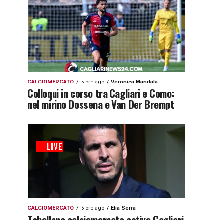
CALCIOMERCATO
5 ore ago
Veronica Mandala
Colloqui in corso tra Cagliari e Como:
nel mirino Dossena e Van Der Brempt
CALCIOMERCATO
6 ore ago
Elia Serra
Tabellone calciomercato estivo Cagliari