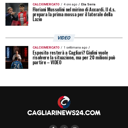
permetterebbe di investire su un profilo più
CALCIOMERCATO
4 ore ago
Elia Serra
Floriani Mussolini nel mirino di Accardi. Il d.s.
giovane.
prepara la prima mossa per il laterale della
Lazio
La decisione finale
spetterà alla dirigenza
piemontese, chiamata a sciogliere le riserve
VIDEO
mentre il pressing da Istanbul continua ad
CALCIOMERCATO
1 settimana ago
aumentare.
Esposito resterà a Cagliari? Giulini vuole
risolvere la situazione, ma per 20 milioni può
partire – VIDEO
LEGGI ANCHE:
Convocati Cagliari: scelta a
sorpresa su Mina e Rodriguez! C’è Borrelli
LA PLAYLIST DELLE NOSTRE TOP NEWS