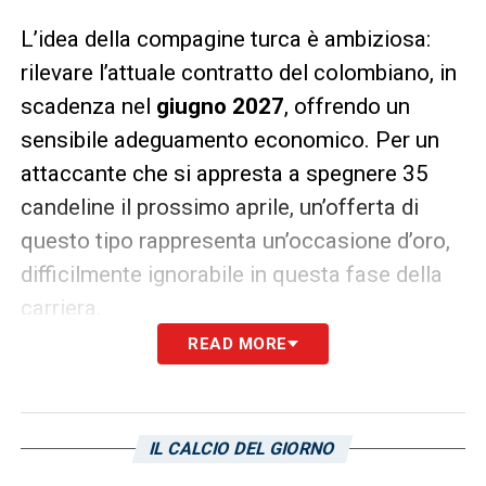
L’idea della compagine turca è ambiziosa:
rilevare l’attuale contratto del colombiano, in
scadenza nel
giugno 2027
, offrendo un
sensibile adeguamento economico. Per un
attaccante che si appresta a spegnere 35
candeline il prossimo aprile, un’offerta di
questo tipo rappresenta un’occasione d’oro,
difficilmente ignorabile in questa fase della
carriera.
READ MORE
Torino e Cagliari: valutazioni in
corso e il nodo ingaggio
In Italia, non è solo il club granata a riflettere
IL CALCIO DEL GIORNO
sul destino del giocatore. Anche il
Cagliari
ha