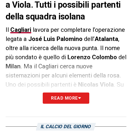
a Viola. Tutti i possibili partenti
della squadra isolana
Il
Cagliari
lavora per completare l’operazione
legata a
José Luis Palomino
dell’
Atalanta
,
oltre alla ricerca della nuova punta. Il nome
più sondato è quello di
Lorenzo Colombo
del
Milan
. Ma il Cagliari cerca nuove
sistemazioni per alcuni elementi della rosa.
Uno dei possibili partenti è
Nicolas Viola
. Su
di lui c’è tanto mercato in Serie B. Un altro
READ MORE
possibile partente è
Elio Capradossi
. L’ex
Roma
potrebbe tornare allo
Spezia
. Sempre
in difesa,
Edoardo Goldaniga
potrebbe
IL CALCIO DEL GIORNO
salutare la Sardegna. Su di lui ci sono