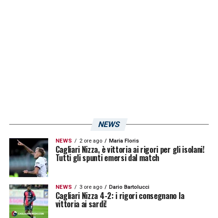
squadre di Serie B, fra cui il
Como
. Per il
giovane
Christian Travagliaini
si prospetta
una cessione in prestito.
Nunzio Lella
ha
tanti estimatori in cadetteria: dopo
l’infortunio di
Marko Rog
, il numero 23
rossoblù potrebbe restare anche in Serie A. Il
futuro di
Christos Kourfalidis
è legato a
quello di
Matteo Prati
della
Spal
. In caso di
NEWS
arrivo del centrocampista, il greco verrebbe
NEWS
2 ore ago
Maria Floris
ceduto in prestito. Per
Jacopo Desogus
si
Cagliari Nizza, è vittoria ai rigori per gli isolani!
Tutti gli spunti emersi dal match
attendono ulteriori aggiornamenti: su di lui ci
sarebbero gli occhi della
Ternana
e di altri
NEWS
3 ore ago
Dario Bartolucci
club di Serie B. Inevitabile invece il futuro di
Cagliari Nizza 4-2: i rigori consegnano la
vittoria ai sardi!
Gaston Pereiro
: l’uruguaiano verrà ceduto in