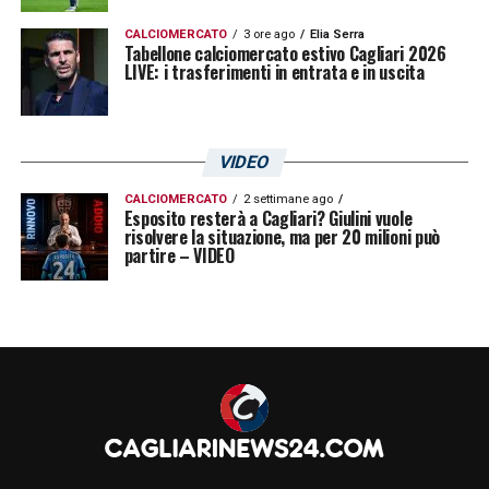
questa sessione di calciomercato. Resta da
CALCIOMERCATO
3 ore ago
Elia Serra
capire a chi.
Tabellone calciomercato estivo Cagliari 2026
LIVE: i trasferimenti in entrata e in uscita
LA PLAYLIST DELLE NOSTRE TOP NEWS
VIDEO
CALCIOMERCATO
2 settimane ago
Esposito resterà a Cagliari? Giulini vuole
risolvere la situazione, ma per 20 milioni può
partire – VIDEO