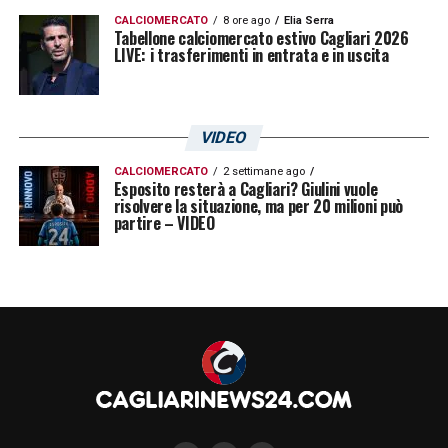
CALCIOMERCATO
8 ore ago
Elia Serra
Tabellone calciomercato estivo Cagliari 2026
LIVE: i trasferimenti in entrata e in uscita
QUOTE GENOA CAGLIARI
– Dopo il pareggio
in trasferta contro la Cremonese, gli uomini
VIDEO
di Pisacane sono chiamati ai tre punti in
CALCIOMERCATO
2 settimane ago
questo scontro diretto con il Genoa di De
Esposito resterà a Cagliari? Giulini vuole
risolvere la situazione, ma per 20 milioni può
Rossi.
partire – VIDEO
La quota
OVER 0.5 (almeno un gol nel
match)
è data a 6.00 su Lottomatica
e
Goldbet
grazie alla super
quota
maggiorata
offerta ai nuovi clienti
tramite link.
La stessa giocata è quotata 1.08 su
Snai
.