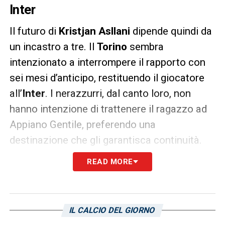
Inter
Il futuro di
Kristjan Asllani
dipende quindi da
un incastro a tre. Il
Torino
sembra
intenzionato a interrompere il rapporto con
sei mesi d’anticipo, restituendo il giocatore
all’
Inter
. I nerazzurri, dal canto loro, non
hanno intenzione di trattenere il ragazzo ad
Appiano Gentile, preferendo una
destinazione che gli garantisca continuità.
READ MORE
Ed è qui che si inserisce con forza il
Cagliari
.
Il DS rossoblù
Guido Angelozzi
sta
lavorando per capire se ci siano i margini per
IL CALCIO DEL GIORNO
un nuovo prestito semestrale, magari con