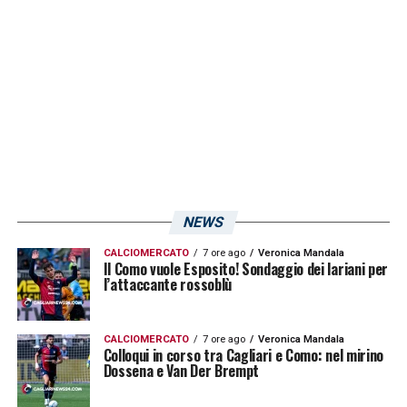
una formula che preveda un riscatto futuro
condizionato alla salvezza o a determinati
obiettivi sportivi. La fonte,
Nicolò Schira
,
conferma che i contatti sono stati avviati e la
Sardegna rappresenta una meta graditissima
al giocatore.
LEGGI ANCHE:
Jeda: «Lovric e Caviglia
bisogna prenderli entrambi. Mi sta
NEWS
piacendo molto Kilicsoy! Su Luperto…» –
CALCIOMERCATO
7 ore ago
Veronica Mandala
Il Como vuole Esposito! Sondaggio dei lariani per
ESCLUSIVA
l’attaccante rossoblù
CALCIOMERCATO
7 ore ago
Veronica Mandala
Colloqui in corso tra Cagliari e Como: nel mirino
Dossena e Van Der Brempt