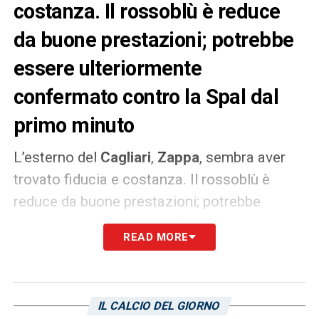
costanza. Il rossoblù è reduce
da buone prestazioni; potrebbe
essere ulteriormente
confermato contro la Spal dal
primo minuto
L’esterno del
Cagliari
,
Zappa
, sembra aver
trovato fiducia e costanza. Il rossoblù è
reduce da buone prestazioni; potrebbe
essere ulteriormente confermato contro la
READ MORE
Spal dal primo minuto. Nell’ultimo impegno di
Serie B, a Cittadella, Zappa è riuscito perfino
ad andare a segno, salvo vedersi annullare il
IL CALCIO DEL GIORNO
gol per fuorigioco.