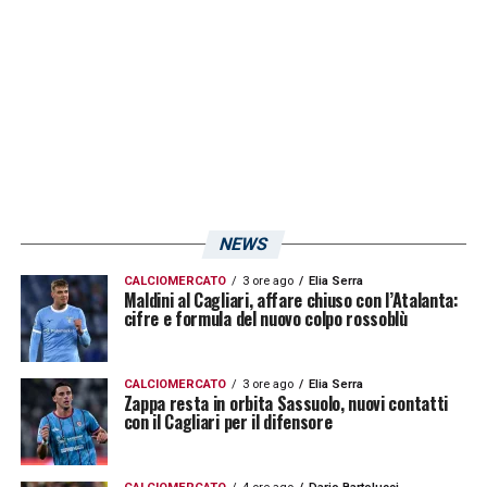
come Edoardo Goldaniga ed Elio Capradossi.
LA PLAYLIST DELLE NOSTRE TOP NEWS
NEWS
CALCIOMERCATO
3 ore ago
Elia Serra
Maldini al Cagliari, affare chiuso con l’Atalanta:
cifre e formula del nuovo colpo rossoblù
CALCIOMERCATO
3 ore ago
Elia Serra
Zappa resta in orbita Sassuolo, nuovi contatti
con il Cagliari per il difensore