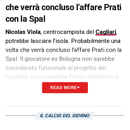
che verrà concluso l’affare Prati
con la Spal
Nicolas Viola
, centrocampista del
Cagliari
,
potrebbe lasciare l’isola. Probabilmente una
volta che verrà concluso l’affare Prati con la
Spal. Il giocatore ex Bologna non sarebbe
considerato funzionale al progetto dei
rossoblù e non sarebbe l’unico calciatore a
lasciare la Sardegna in questa sessione di
READ MORE
mercato. Il Ds Bonato sta lavorando infatti
non soltanto al mercato in entrata, ma anche
in uscita. Alcuni giocatori rossoblù
IL CALCIO DEL GIORNO
potrebbero tornare nel campionato cadetto,