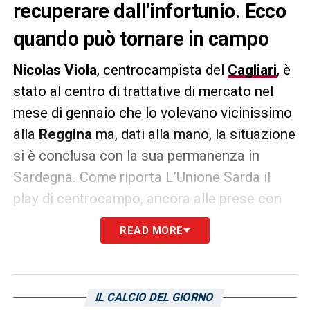
recuperare dall’infortunio. Ecco
quando può tornare in campo
Nicolas Viola
, centrocampista del
Cagliari
, è
stato al centro di trattative di mercato nel
mese di gennaio che lo volevano vicinissimo
alla
Reggina
ma, dati alla mano, la situazione
si è conclusa con la sua permanenza in
Sardegna. Come riporta L’Unione Sarda il
play di centrocampo, ancora alle prese con
l’infortunio, starebbe puntando la gara del 18
READ MORE
febbraio contro il
Bari
come data per il suo
ritorno in campo a disposizione di
Claudio
Ranieri
che, potrebbe, puntare su di lui come
IL CALCIO DEL GIORNO
uomo davanti alla difesa.